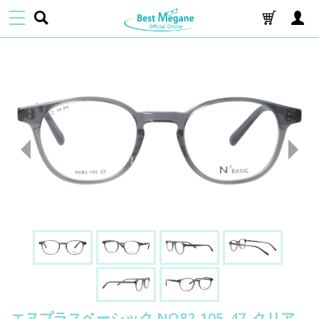
エヌプラスベーシック NO82-105_47_クリア