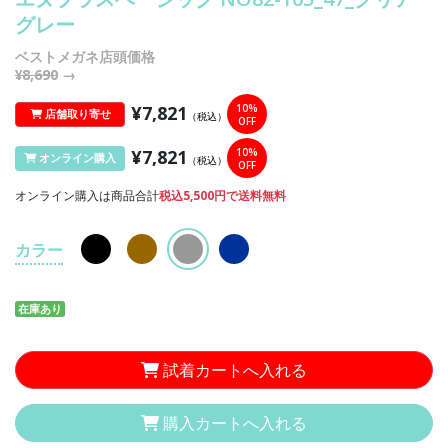
グレー
ベストメガネ店頭価格
¥8,690
→
¥7,821
10%
店舗取り寄せ
（税込）
OFF
¥7,821
10%
オンライン購入
（税込）
OFF
オンライン購入は商品合計
税込5,500円で送料無料
カラー
在庫あり
試着カートへ入れる
購入カートへ入れる