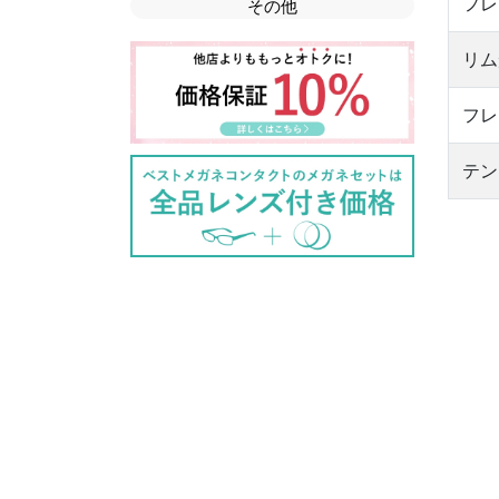
フレ
その他
リム
フレ
テン