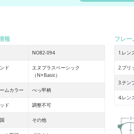
情報
フレー
NO82-094
1.レン
ンド
エヌプラスベーシック
2.ブリ
（N+Basic）
3.テ
ームカラー
べっ甲柄
4.レン
ッド
調整不可
国
その他