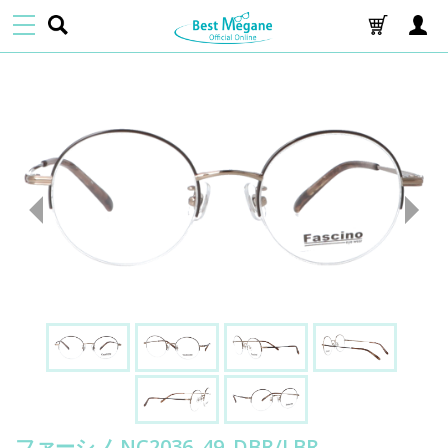
ファーシノ NC2036_49_DBR/LBR