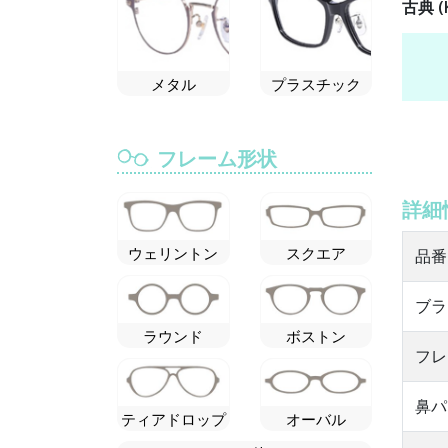
古典 (
メタル
プラスチック
フレーム形状
詳細
ウェリントン
スクエア
品番
ブラ
ラウンド
ボストン
フレ
鼻パ
ティアドロップ
オーバル