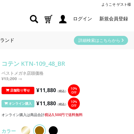
ようこそ ゲスト様
ログイン
新規会員登録
ランド
詳細検索はこちらから
コテン KTN-109_48_BR
ベストメガネ店頭価格
¥13,200
→
¥11,880
10%
店舗取り寄せ
（税込）
OFF
¥11,880
10%
オンライン購入
（税込）
OFF
オンライン購入は商品合計
税込5,500円で送料無料
カラー