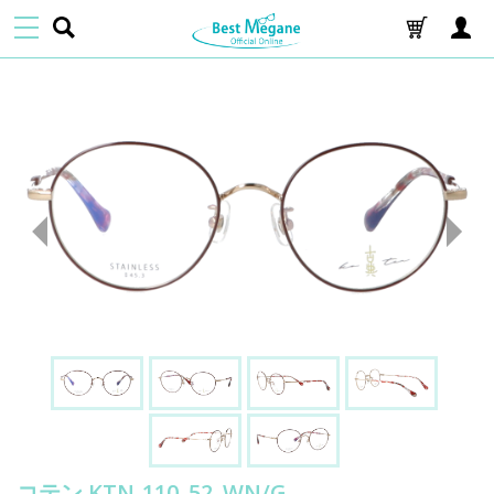
コテン KTN-110_52_WN/G