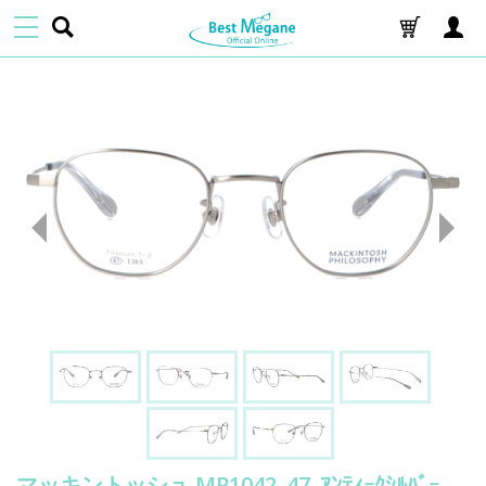
マッキントッシュ MP1042_47_ｱﾝﾃｨｰｸｼﾙﾊﾞｰ