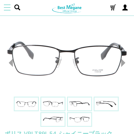
ポリス VPLT89J_54_シャイニーブラック