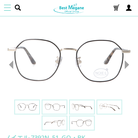
ノイエル 7392N_51_GO・BK