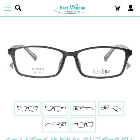
イーストボーイ EB-509_54_クリアダークグレ