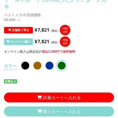
キ
ベストメガネ店頭価格
¥8,690
→
¥7,821
10%
店舗取り寄せ
（税込）
OFF
¥7,821
10%
オンライン購入
（税込）
OFF
オンライン購入は商品合計
税込5,500円で送料無料
カラー
在庫あり
試着カートへ入れる
購入カートへ入れる