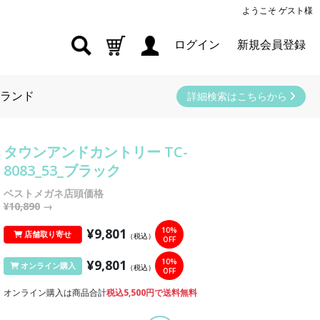
ようこそ ゲスト様
ログイン
新規会員登録
ランド
詳細検索はこちらから
タウンアンドカントリー TC-
8083_53_ブラック
ベストメガネ店頭価格
¥10,890
→
¥9,801
10%
店舗取り寄せ
（税込）
OFF
¥9,801
10%
オンライン購入
（税込）
OFF
オンライン購入は商品合計
税込5,500円で送料無料