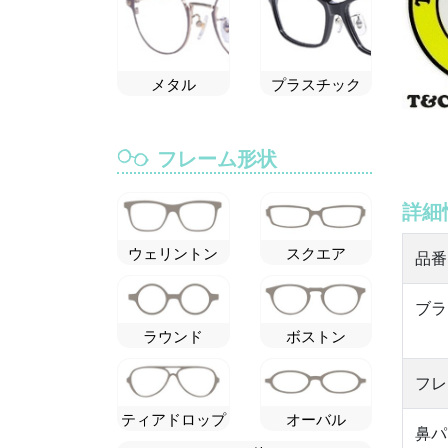
メタル
プラスチック
フレーム形状
詳細
ウェリントン
スクエア
品番
ブラ
ラウンド
ボストン
フレ
ティアドロップ
オーバル
鼻パ