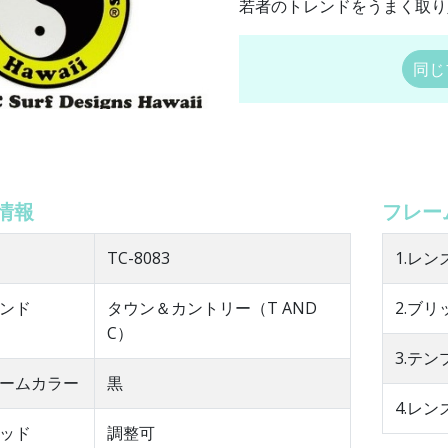
若者のトレンドをうまく取り
同じ
情報
フレー
TC-8083
1.レン
ンド
タウン＆カントリー（T AND
2.ブリ
C）
3.テ
ームカラー
黒
4.レン
ッド
調整可