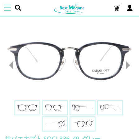
サバエオプト SOCL336_49_グレー