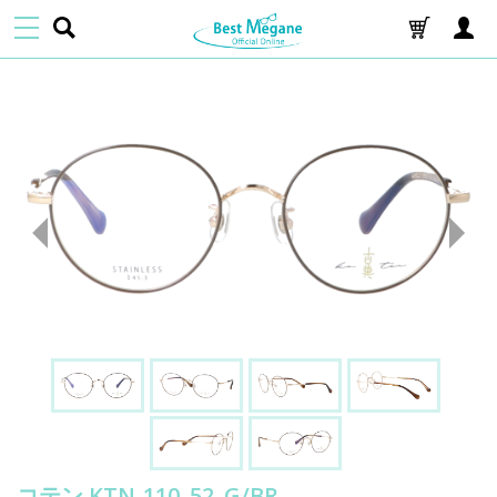
コテン KTN-110_52_G/BR