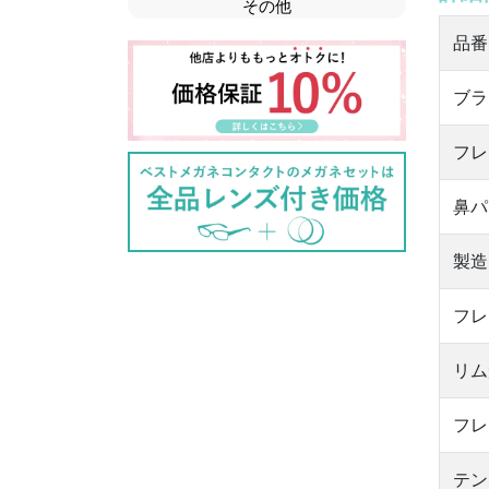
その他
品番
ブラ
フレ
鼻パ
製造
フレ
リム
フレ
テン