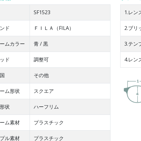
SF1523
1.レン
ンド
ＦＩＬＡ（FILA）
2.ブリ
ームカラー
青 / 黒
3.テ
ッド
調整可
4.レン
国
その他
ーム形状
スクエア
形状
ハーフリム
ーム素材
プラスチック
プル素材
プラスチック