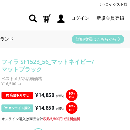
ようこそ ゲスト様
ログイン
新規会員登録
ランド
詳細検索はこちらから
フィラ SF1523_56_マットネイビー/
マットブラック
ベストメガネ店頭価格
¥16,500
→
¥14,850
10%
店舗取り寄せ
（税込）
OFF
¥14,850
10%
オンライン購入
（税込）
OFF
オンライン購入は商品合計
税込5,500円で送料無料