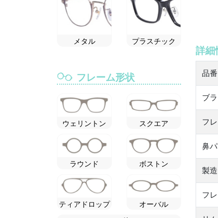
メタル
プラスチック
詳細
品番
フレーム形状
ブラ
フレ
ウェリントン
スクエア
鼻パ
ラウンド
ボストン
製造
フレ
ティアドロップ
オーバル