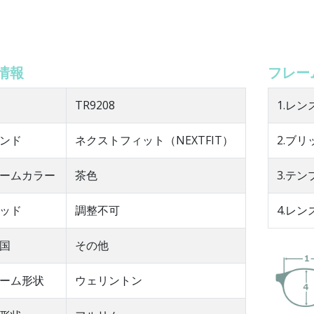
情報
フレー
TR9208
1.レン
ンド
ネクストフィット（NEXTFIT）
2.ブリ
ームカラー
茶色
3.テ
ッド
調整不可
4.レン
国
その他
ーム形状
ウェリントン