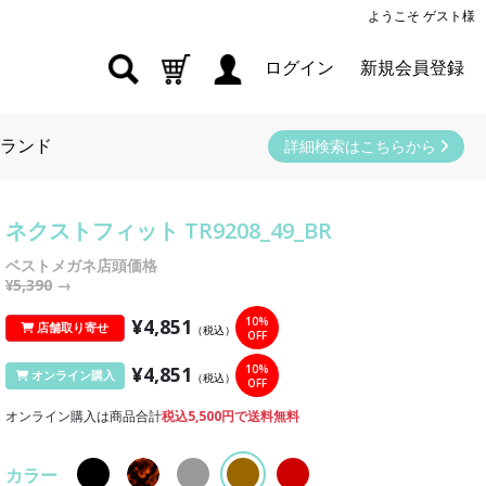
ようこそ ゲスト様
ログイン
新規会員登録
ランド
詳細検索はこちらから
ネクストフィット TR9208_49_BR
ベストメガネ店頭価格
¥5,390
→
¥4,851
10%
店舗取り寄せ
（税込）
OFF
¥4,851
10%
オンライン購入
（税込）
OFF
オンライン購入は商品合計
税込5,500円で送料無料
カラー