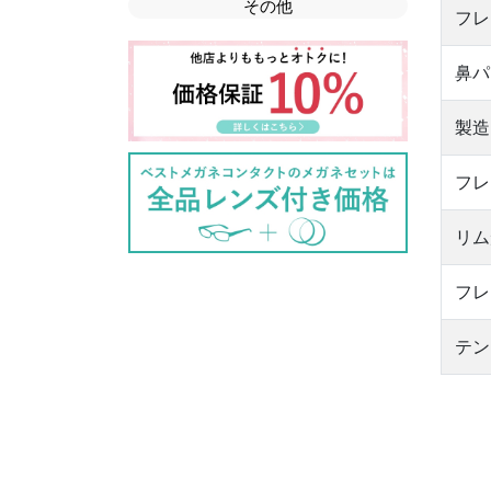
その他
フレ
鼻パ
製造
フレ
リム
フレ
テン