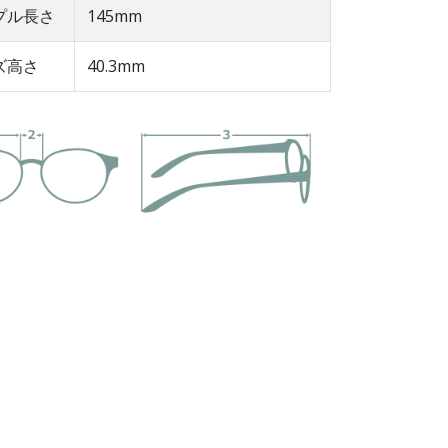
ンプル長さ
145mm
ズ高さ
40.3mm