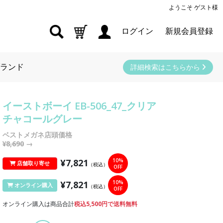
ようこそ ゲスト様
ログイン
新規会員登録
ランド
詳細検索はこちらから
イーストボーイ EB-506_47_クリア
チャコールグレー
ベストメガネ店頭価格
¥8,690
→
¥7,821
10%
店舗取り寄せ
（税込）
OFF
¥7,821
10%
オンライン購入
（税込）
OFF
オンライン購入は商品合計
税込5,500円で送料無料