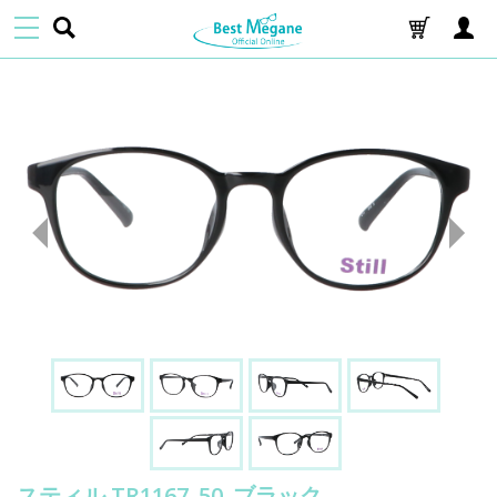
スティル TR1167_50_ブラック