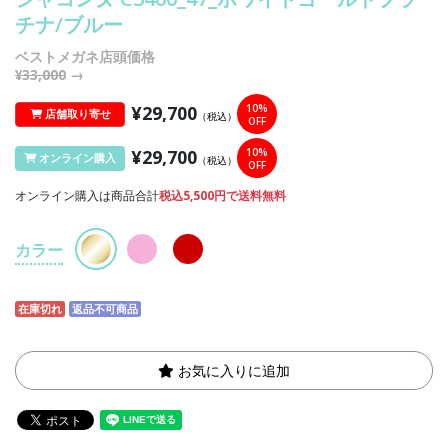
チナ/ブルー
ベストメガネ店頭価格
¥33,000
→
¥29,700
10%
店舗取り寄せ
（税込）
OFF
¥29,700
10%
オンライン購入
（税込）
OFF
オンライン購入は商品合計
税込5,500円で送料無料
カラー
在庫切れ
返品不可商品
お気に入りに追加